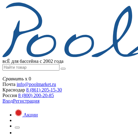
всЁ для бассейна с 2002 года
Сравнить
х
0
Почта
info@
poolmarket.ru
Краснодар
8 (861)
205-15-30
Россия
8 (800)
200-20-85
Вход
Регистрация
Акции