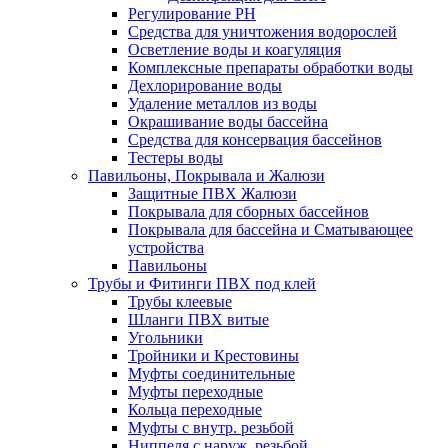
Регулирование РН
Средства для уничтожения водорослей
Осветление воды и коагуляция
Комплексные препараты обработки воды
Дехлорирование воды
Удаление металлов из воды
Окрашивание воды бассейна
Средства для консервация бассейнов
Тестеры воды
Павильоны, Покрывала и Жалюзи
Защитные ПВХ Жалюзи
Покрывала для сборных бассейнов
Покрывала для бассейна и Сматывающее
устройства
Павильоны
Трубы и Фитинги ПВХ под клей
Трубы клеевые
Шланги ПВХ витые
Угольники
Тройники и Крестовины
Муфты соединительные
Муфты переходные
Кольца переходные
Муфты с внутр. резьбой
Ниппеля с наруж. резьбой